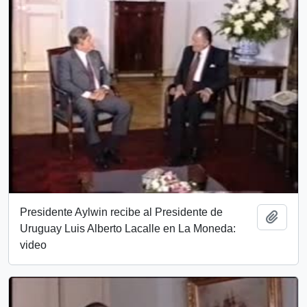
Presidente Aylwin recibe al Presidente de
Add t
Uruguay Luis Alberto Lacalle en La Moneda:
video