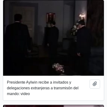
Presidente Aylwin recibe a invitados y
Add t
delegaciones extranjeras a transmisón del
mando: video