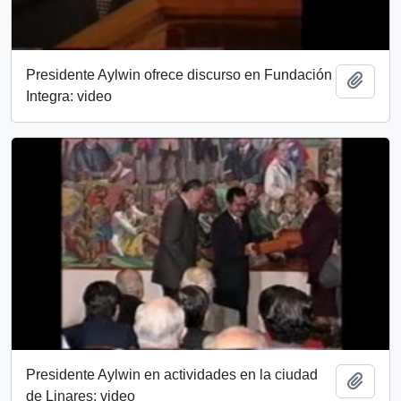
Presidente Aylwin ofrece discurso en Fundación
Add t
Integra: video
Presidente Aylwin en actividades en la ciudad
Add t
de Linares: video