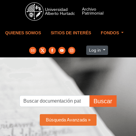
Skip to main content
QUIENES SOMOS
SITIOS DE INTERÉS
FONDOS
Log in
Buscar
Búsqueda Avanzada »