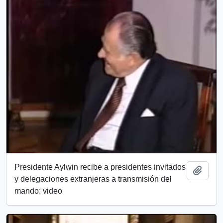
Presidente Aylwin recibe a presidentes invitados
Add t
y delegaciones extranjeras a transmisión del
mando: video