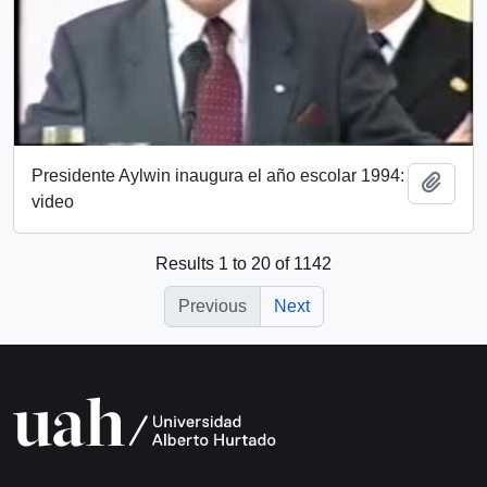
Presidente Aylwin inaugura el año escolar 1994:
Add t
video
Results 1 to 20 of 1142
Previous
Next