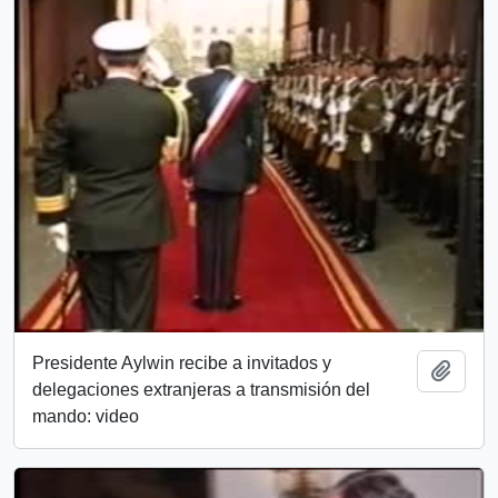
Presidente Aylwin recibe a invitados y
Add t
delegaciones extranjeras a transmisión del
mando: video