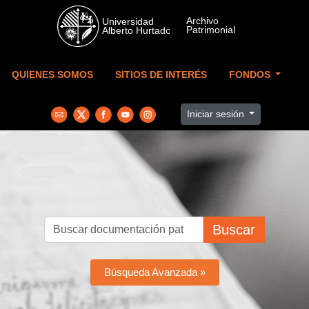
Skip to main content
QUIENES SOMOS
SITIOS DE INTERÉS
FONDOS
Iniciar sesión
Buscar
Búsqueda Avanzada »