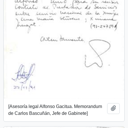
[Asesoría legal Alfonso Gacitua. Memorandum
Añadi
de Carlos Bascuñán, Jefe de Gabinete]