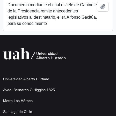
Documento mediante el cual el Jefe de Gabinete
Añadi
de la Presidencia remite antecedentes
legislativos al destinatario, el sr. Alfonso Gacitúa,
para su conocimiento
Universidad Alberto Hurtado
Avda. Bernardo O’Higgins 1825
Metro Los Héroes
Santiago de Chile