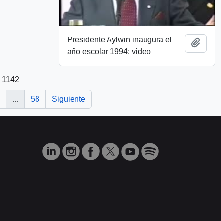
Presidente Aylwin inaugura el
Añadi
año escolar 1994: video
e 1142
...
58
Siguiente