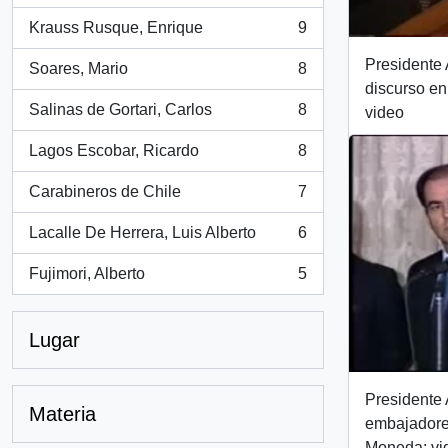
Krauss Rusque, Enrique
9
, 9 resultados
Presidente 
Soares, Mario
8
, 8 resultados
discurso en
Salinas de Gortari, Carlos
8
video
, 8 resultados
Lagos Escobar, Ricardo
8
, 8 resultados
Carabineros de Chile
7
, 7 resultados
Lacalle De Herrera, Luis Alberto
6
, 6 resultados
Fujimori, Alberto
5
, 5 resultados
Lugar
Presidente 
Materia
embajadore
Moneda: vi