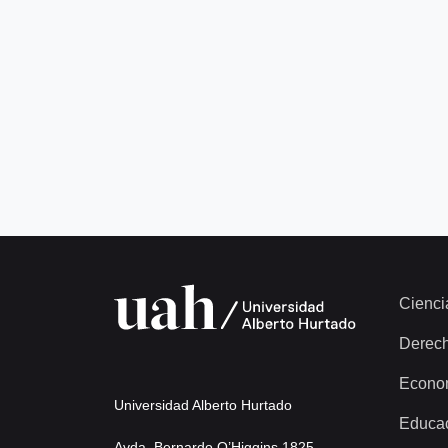
Cienci
Derec
Econo
Universidad Alberto Hurtado
Educa
Avda. Bernardo O’Higgins 1825