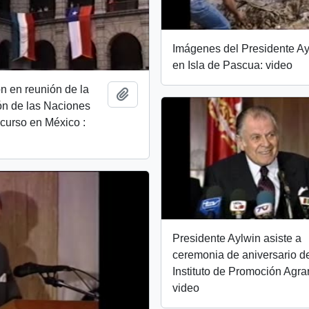
Imágenes del Presidente Ay
en Isla de Pascua: video
ón en reunión de la
Añadir al portapapeles
ón de las Naciones
curso en México :
Presidente Aylwin asiste a
ceremonia de aniversario d
Instituto de Promoción Agrar
video