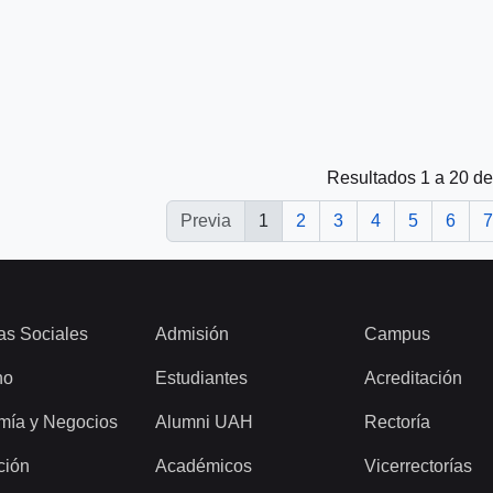
Resultados 1 a 20 d
Previa
1
2
3
4
5
6
7
as Sociales
Admisión
Campus
ho
Estudiantes
Acreditación
mía y Negocios
Alumni UAH
Rectoría
ción
Académicos
Vicerrectorías