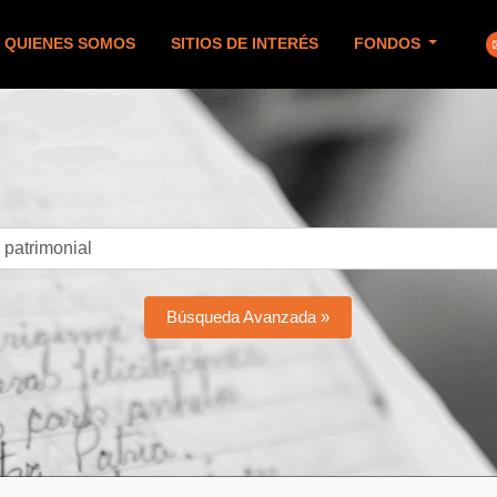
QUIENES SOMOS
SITIOS DE INTERÉS
FONDOS
Búsqueda Avanzada »