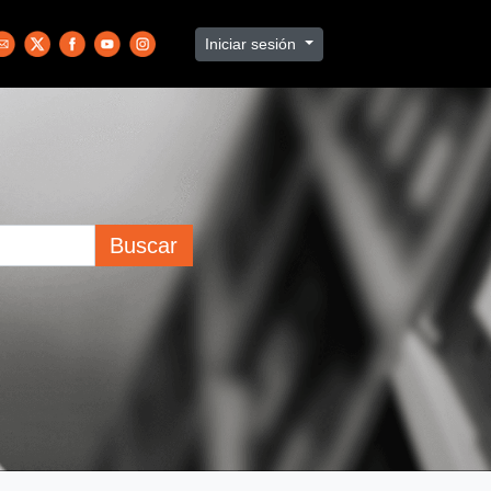
Iniciar sesión
Buscar