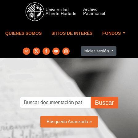
Skip to main content
QUIENES SOMOS
SITIOS DE INTERÉS
FONDOS
Iniciar sesión
Buscar
Búsqueda Avanzada »