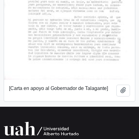
[Carta en apoyo al Gobernador de Talagante]
Add t