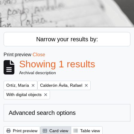
Narrow your results by:
Print preview
Close
Showing 1 results
Archival description
Remove filter:
Remove filter:
Ortíz, María
Calderón Ávila, Rafael
Remove filter:
With digital objects
Advanced search options
Print preview
Card view
Table view