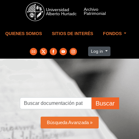
Skip to main content
QUIENES SOMOS
SITIOS DE INTERÉS
FONDOS
Log in
Buscar
Búsqueda Avanzada »