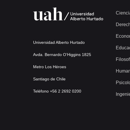
Cienci
Derec
Econo
Universidad Alberto Hurtado
Educa
Avda. Bernardo O’Higgins 1825
Filosof
Metro Los Héroes
Human
Santiago de Chile
Psicol
Teléfono +56 2 2692 0200
Ingeni