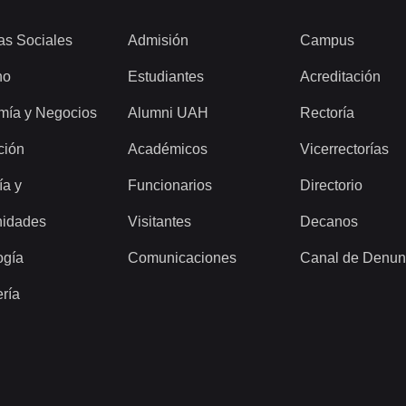
as Sociales
Admisión
Campus
ho
Estudiantes
Acreditación
mía y Negocios
Alumni UAH
Rectoría
ción
Académicos
Vicerrectorías
ía y
Funcionarios
Directorio
idades
Visitantes
Decanos
ogía
Comunicaciones
Canal de Denun
ería