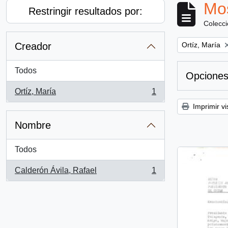
Mos
Restringir resultados por:
Colecc
Remove filter:
Creador
Ortíz, María
Todos
Opciones
Ortíz, María
1
, 1 resultados
Imprimir vi
Nombre
Todos
Calderón Ávila, Rafael
1
, 1 resultados