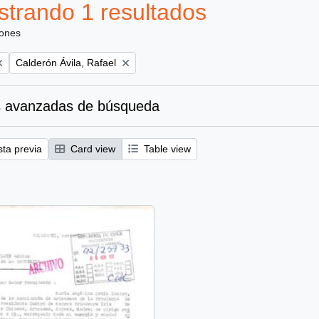
trando 1 resultados
iones
Remove filter:
Calderón Ávila, Rafael
 avanzadas de búsqueda
sta previa
Card view
Table view