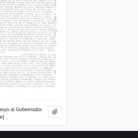
apoyo al Gobernador
Añadir al portapapeles
e]