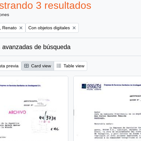
trando 3 resultados
iones
Remove filter:
, Renato
Con objetos digitales
 avanzadas de búsqueda
sta previa
Card view
Table view