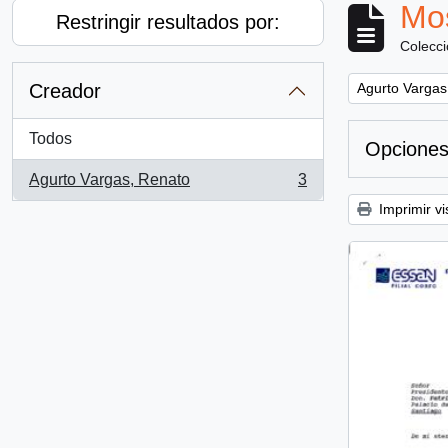
Mos
Restringir resultados por:
Colecc
Remove filter:
Creador
Agurto Vargas
Todos
Opciones
Agurto Vargas, Renato
3
, 3 resultados
Imprimir vi