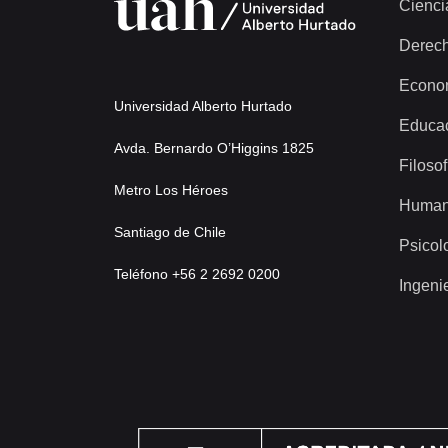
Cienci
Derec
Econo
Universidad Alberto Hurtado
Educa
Avda. Bernardo O’Higgins 1825
Filosof
Metro Los Héroes
Human
Santiago de Chile
Psicol
Teléfono +56 2 2692 0200
Ingeni