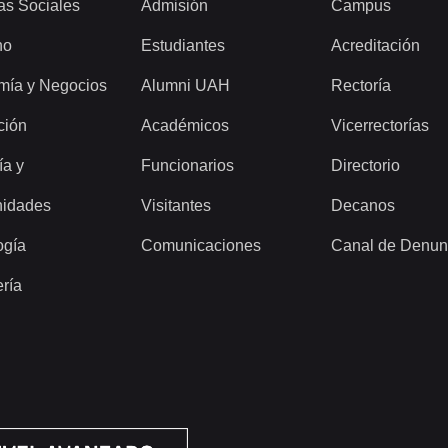
as Sociales
Admisión
Campus
ho
Estudiantes
Acreditación
mía y Negocios
Alumni UAH
Rectoría
ción
Académicos
Vicerrectorías
ía y
Funcionarios
Directorio
idades
Visitantes
Decanos
ogía
Comunicaciones
Canal de Denun
ería