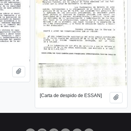
Añadir al portapapeles
[Carta de despido de ESSAN]
Añadi