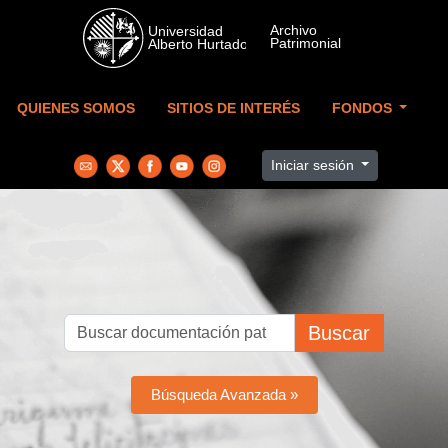
Skip to main content
QUIENES SOMOS
SITIOS DE INTERÉS
FONDOS
Iniciar sesión
Buscar
Búsqueda Avanzada »