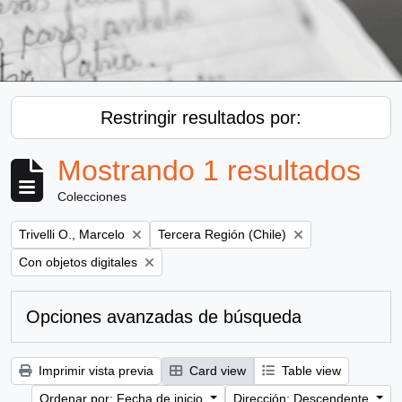
Restringir resultados por:
Mostrando 1 resultados
Colecciones
Remove filter:
Remove filter:
Trivelli O., Marcelo
Tercera Región (Chile)
Remove filter:
Con objetos digitales
Opciones avanzadas de búsqueda
Imprimir vista previa
Card view
Table view
Ordenar por: Fecha de inicio
Dirección: Descendente