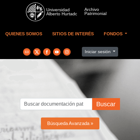
Skip to main content
QUIENES SOMOS
SITIOS DE INTERÉS
FONDOS
Iniciar sesión
Buscar
Búsqueda Avanzada »