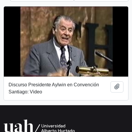
Discurso Presidente Aylwin en Convención
Añadi
Santiago: Video