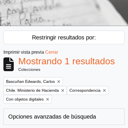
Restringir resultados por:
Imprimir vista previa
Cerrar
Mostrando 1 resultados
Colecciones
Remove filter:
Bascuñan Edwards, Carlos
Remove filter:
Remove filter:
Chile. Ministerio de Hacienda
Correspondencia
Remove filter:
Con objetos digitales
Opciones avanzadas de búsqueda