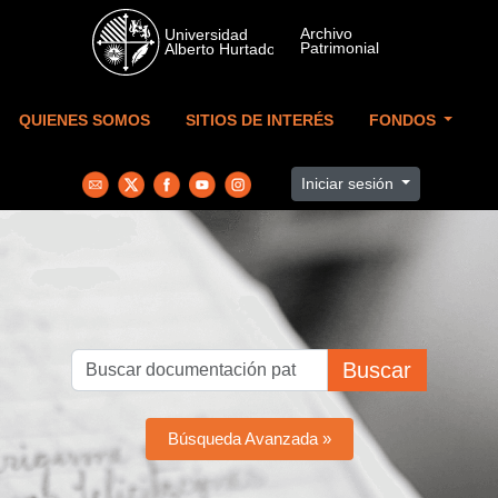
Skip to main content
QUIENES SOMOS
SITIOS DE INTERÉS
FONDOS
Iniciar sesión
Buscar
Búsqueda Avanzada »