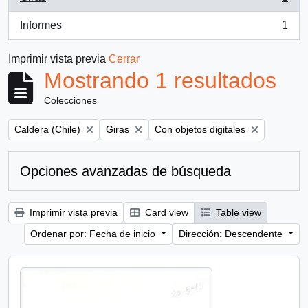
, 1 resultados
Informes
1
, 1 resultados
Imprimir vista previa
Cerrar
Mostrando 1 resultados
Colecciones
Remove filter:
Remove filter:
Remove filter:
Caldera (Chile)
Giras
Con objetos digitales
Opciones avanzadas de búsqueda
Imprimir vista previa
Card view
Table view
Ordenar por: Fecha de inicio
Dirección: Descendente