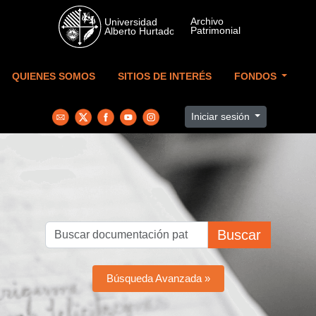
Skip to main content
QUIENES SOMOS
SITIOS DE INTERÉS
FONDOS
Iniciar sesión
Buscar
Búsqueda Avanzada »