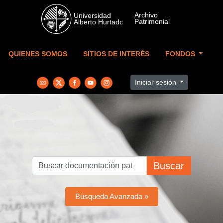
Skip to main content
QUIENES SOMOS
SITIOS DE INTERÉS
FONDOS
Iniciar sesión
Buscar
Búsqueda Avanzada »