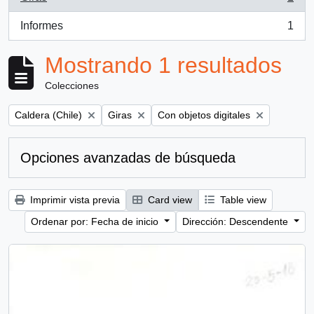
, 1 resultados
Informes
1
, 1 resultados
Mostrando 1 resultados
Colecciones
Remove filter:
Remove filter:
Remove filter:
Caldera (Chile)
Giras
Con objetos digitales
Opciones avanzadas de búsqueda
Imprimir vista previa
Card view
Table view
Ordenar por: Fecha de inicio
Dirección: Descendente