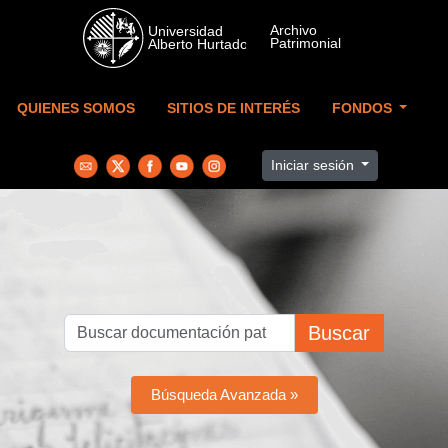
Skip to main content
QUIENES SOMOS
SITIOS DE INTERÉS
FONDOS
Iniciar sesión
Buscar
Búsqueda Avanzada »