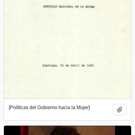
[Políticas del Gobierno hacia la Mujer]
Añadi