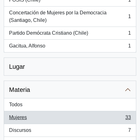
, 1 resultados
Concertación de Mujeres por la Democracia
1
, 1 resultados
(Santiago, Chile)
Partido Demócrata Cristiano (Chile)
1
, 1 resultados
Gacitua, Alfonso
1
, 1 resultados
Lugar
Materia
Todos
Mujeres
33
, 33 resultados
Discursos
7
, 7 resultados