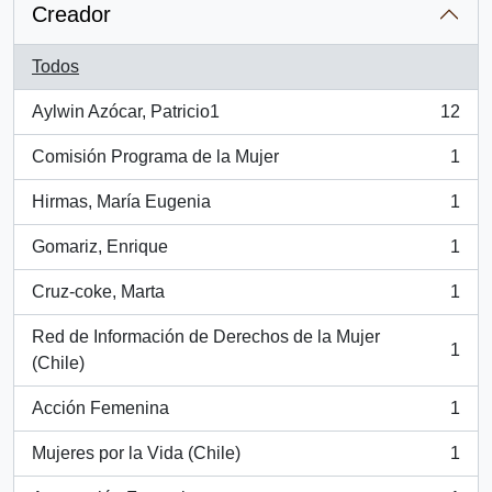
Creador
Todos
Aylwin Azócar, Patricio1
12
, 12 resultados
Comisión Programa de la Mujer
1
, 1 resultados
Hirmas, María Eugenia
1
, 1 resultados
Gomariz, Enrique
1
, 1 resultados
Cruz-coke, Marta
1
, 1 resultados
Red de Información de Derechos de la Mujer
1
, 1 resultados
(Chile)
Acción Femenina
1
, 1 resultados
Mujeres por la Vida (Chile)
1
, 1 resultados