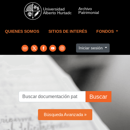
Skip to main content
QUIENES SOMOS
SITIOS DE INTERÉS
FONDOS
Iniciar sesión
Buscar
Búsqueda Avanzada »