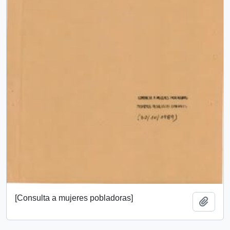
[Consulta a mujeres pobladoras]
Añadi