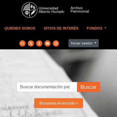
Skip to main content
QUIENES SOMOS
SITIOS DE INTERÉS
FONDOS
Iniciar sesión
Buscar
Búsqueda Avanzada »