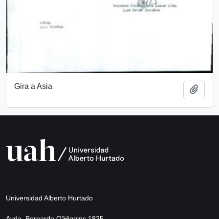
Gira a Asia
Añadi
Universidad Alberto Hurtado
Avda. Bernardo O’Higgins 1825