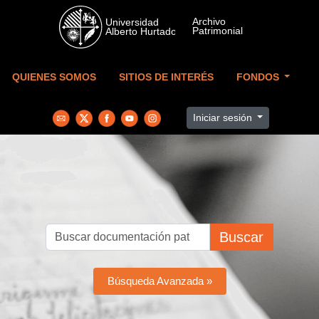
Skip to main content
QUIENES SOMOS
SITIOS DE INTERÉS
FONDOS
Iniciar sesión
Buscar
Búsqueda Avanzada »