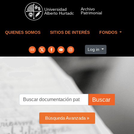
Skip to main content
QUIENES SOMOS
SITIOS DE INTERÉS
FONDOS
Log in
Buscar
Búsqueda Avanzada »