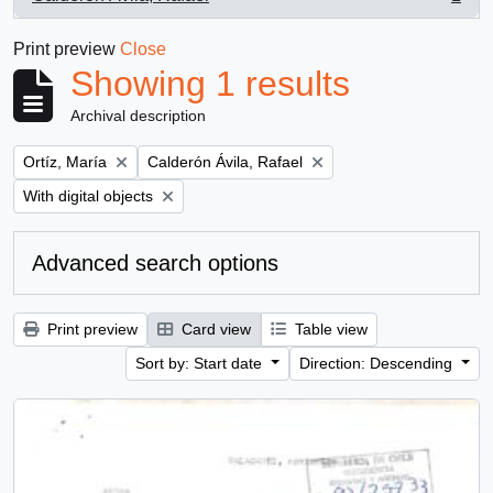
, 1 results
Print preview
Close
Showing 1 results
Archival description
Remove filter:
Remove filter:
Ortíz, María
Calderón Ávila, Rafael
Remove filter:
With digital objects
Advanced search options
Print preview
Card view
Table view
Sort by: Start date
Direction: Descending