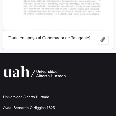
[Carta en apoyo al Gobernador de Talagante]
Add t
Universidad Alberto Hurtado
Avda. Bernardo O’Higgins 1825