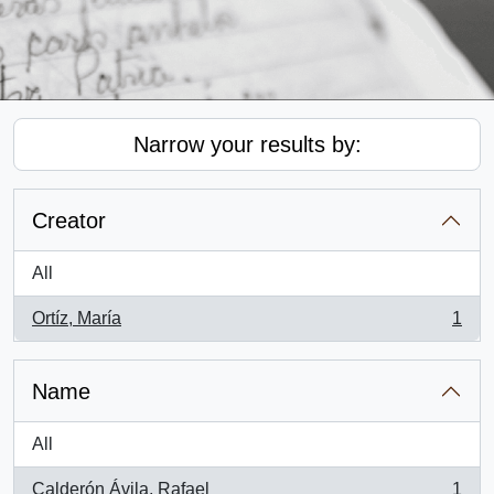
Narrow your results by:
Creator
All
Ortíz, María
1
, 1 results
Name
All
Calderón Ávila, Rafael
1