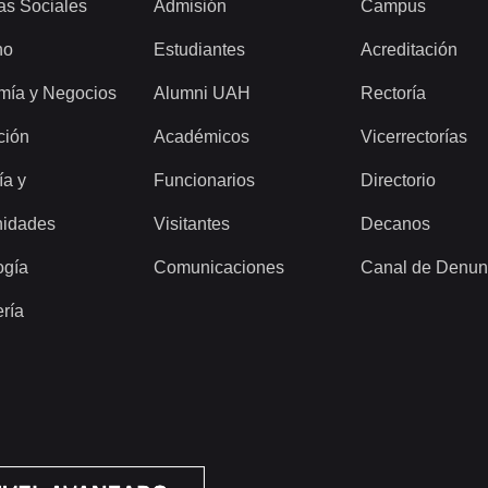
as Sociales
Admisión
Campus
ho
Estudiantes
Acreditación
mía y Negocios
Alumni UAH
Rectoría
ción
Académicos
Vicerrectorías
ía y
Funcionarios
Directorio
idades
Visitantes
Decanos
ogía
Comunicaciones
Canal de Denun
ería