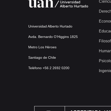
Cienci
Derec
Econo
Universidad Alberto Hurtado
Educa
Avda. Bernardo O’Higgins 1825
Filosof
Metro Los Héroes
Human
Santiago de Chile
Psicol
Teléfono +56 2 2692 0200
Ingeni