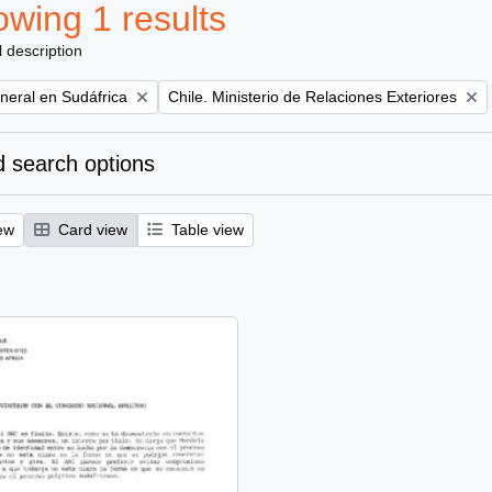
wing 1 results
l description
Remove filter:
eral en Sudáfrica
Chile. Ministerio de Relaciones Exteriores
 search options
ew
Card view
Table view