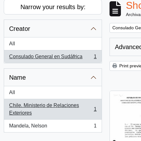
Sho
Narrow your results by:
Archiva
Remove filter:
Creator
Consulado Gen
All
Advanced
Consulado General en Sudáfrica
1
, 1 results
Print previ
Name
All
Chile. Ministerio de Relaciones
1
, 1 results
Exteriores
Mandela, Nelson
1
, 1 results