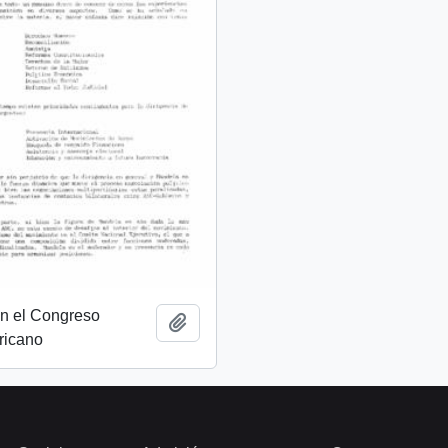
on el Congreso
Add to clipboard
ricano