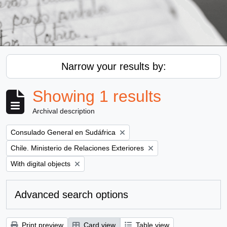
Narrow your results by:
Showing 1 results
Archival description
Remove filter:
Consulado General en Sudáfrica
Remove filter:
Chile. Ministerio de Relaciones Exteriores
Remove filter:
With digital objects
Advanced search options
Print preview
Card view
Table view