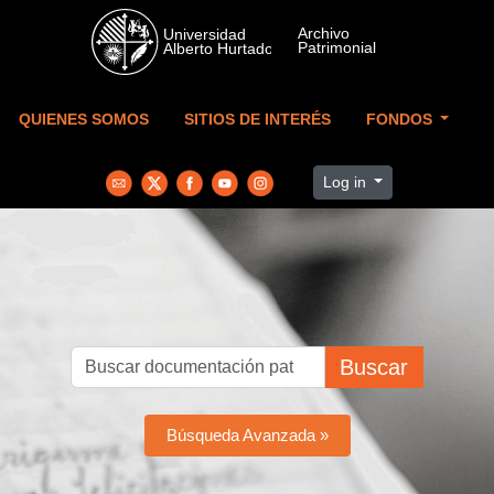
Skip to main content
QUIENES SOMOS
SITIOS DE INTERÉS
FONDOS
Log in
Buscar
Búsqueda Avanzada »