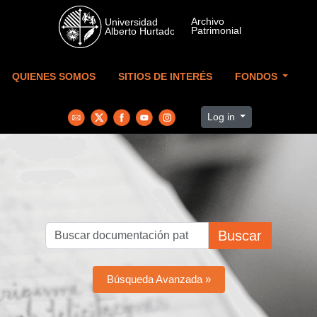
Skip to main content
QUIENES SOMOS
SITIOS DE INTERÉS
FONDOS
Log in
Buscar
Búsqueda Avanzada »