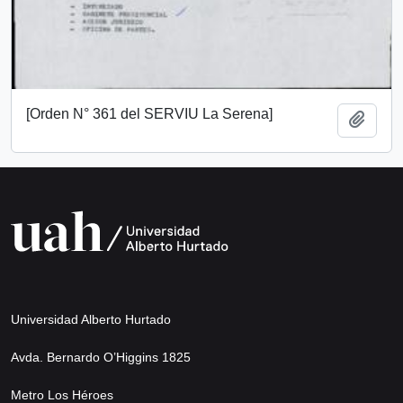
[Orden N° 361 del SERVIU La Serena]
Add t
Universidad Alberto Hurtado
Avda. Bernardo O’Higgins 1825
Metro Los Héroes