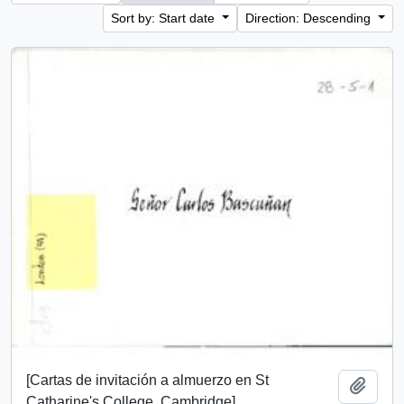
Sort by: Start date
Direction: Descending
[Cartas de invitación a almuerzo en St
Add t
Catharine's College, Cambridge].