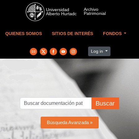
Skip to main content
QUIENES SOMOS
SITIOS DE INTERÉS
FONDOS
Log in
Buscar
Búsqueda Avanzada »