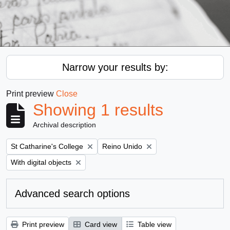
Narrow your results by:
Print preview
Close
Showing 1 results
Archival description
Remove filter:
Remove filter:
St Catharine's College
Reino Unido
Remove filter:
With digital objects
Advanced search options
Print preview
Card view
Table view