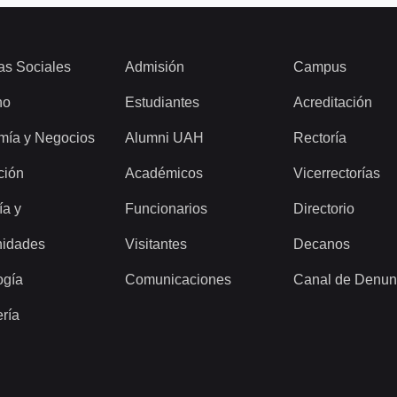
as Sociales
Admisión
Campus
ho
Estudiantes
Acreditación
mía y Negocios
Alumni UAH
Rectoría
ción
Académicos
Vicerrectorías
ía y
Funcionarios
Directorio
idades
Visitantes
Decanos
ogía
Comunicaciones
Canal de Denun
ería