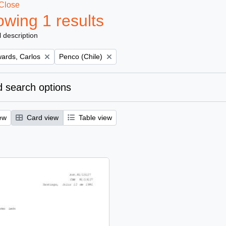
Close
wing 1 results
l description
Remove filter:
ards, Carlos
Penco (Chile)
 search options
ew
Card view
Table view