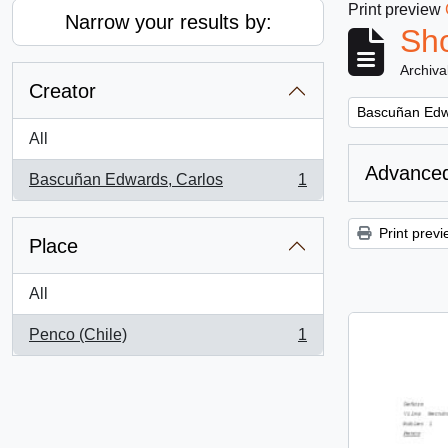
Print preview
Narrow your results by:
Sho
Archiva
Creator
Remove filter:
Bascuñan Edw
All
Advanced
Bascuñan Edwards, Carlos
1
, 1 results
Print previ
Place
All
Penco (Chile)
1
, 1 results