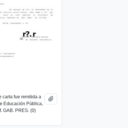
 carta fue remitida a
Add to clipboard
de Educación Pública,
f. GAB. PRES. (0)