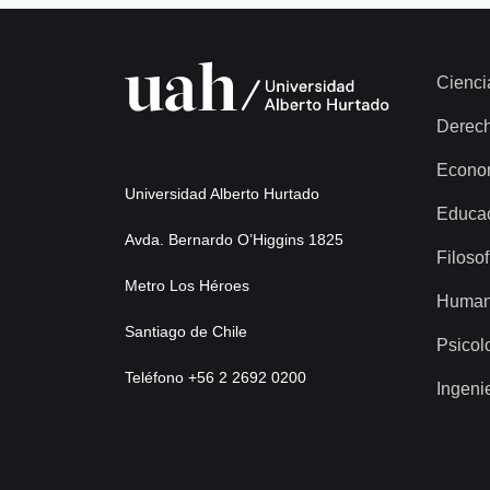
Cienci
Derec
Econo
Universidad Alberto Hurtado
Educa
Avda. Bernardo O’Higgins 1825
Filosof
Metro Los Héroes
Human
Santiago de Chile
Psicol
Teléfono +56 2 2692 0200
Ingeni