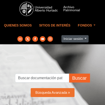
Skip to main content
QUIENES SOMOS
SITIOS DE INTERÉS
FONDOS
Iniciar sesión
Buscar
Búsqueda Avanzada »