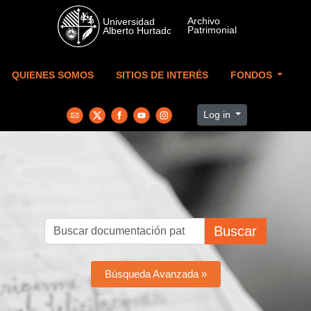
Skip to main content
QUIENES SOMOS
SITIOS DE INTERÉS
FONDOS
Log in
Buscar
Búsqueda Avanzada »