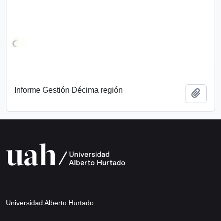
Informe Gestión Décima región
Add t
Universidad Alberto Hurtado