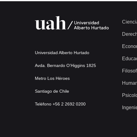
Cienci
Derec
Econo
Universidad Alberto Hurtado
Educa
Avda. Bernardo O’Higgins 1825
Filosof
Metro Los Héroes
Human
Santiago de Chile
Psicol
Teléfono +56 2 2692 0200
Ingeni