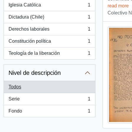
Iglesia Católica
1
read more
, 1 resultados
Colectivo 
Dictadura (Chile)
1
, 1 resultados
Derechos laborales
1
, 1 resultados
Constitución política
1
, 1 resultados
Teología de la liberación
1
, 1 resultados
Nivel de descripción
Todos
Serie
1
, 1 resultados
Fondo
1
, 1 resultados