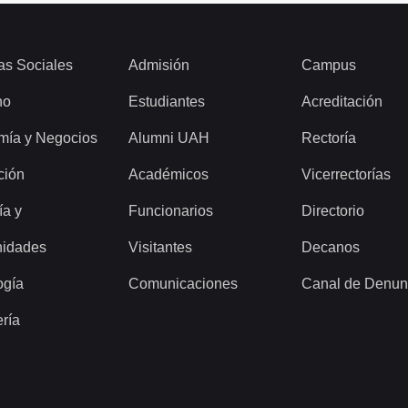
as Sociales
Admisión
Campus
ho
Estudiantes
Acreditación
mía y Negocios
Alumni UAH
Rectoría
ción
Académicos
Vicerrectorías
ía y
Funcionarios
Directorio
idades
Visitantes
Decanos
ogía
Comunicaciones
Canal de Denun
ería