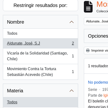
Mos
Restringir resultados por:
Colecc
Remove filter:
Nombre
Aldunate, José
Todos
Opciones
Aldunate, José, S.J
2
, 2 resultados
Imprimir vi
Vicaría de la Solidaridad (Santiago,
1
, 1 resultados
Chile)
1 resultado
Movimiento Contra la Tortura
1
, 1 resultados
Sebastián Acevedo (Chile)
No podemos
Serie
·
197
Materia
Parte de
Ig
El boletín 
Todos
denuncias t