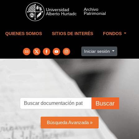
Skip to main content
QUIENES SOMOS
SITIOS DE INTERÉS
FONDOS
Iniciar sesión
Buscar
Búsqueda Avanzada »