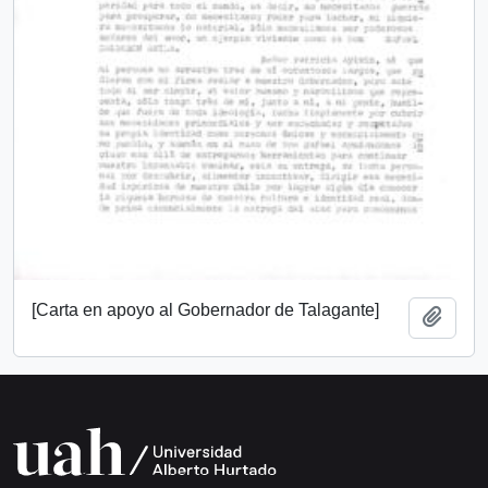
[Carta en apoyo al Gobernador de Talagante]
Añadi