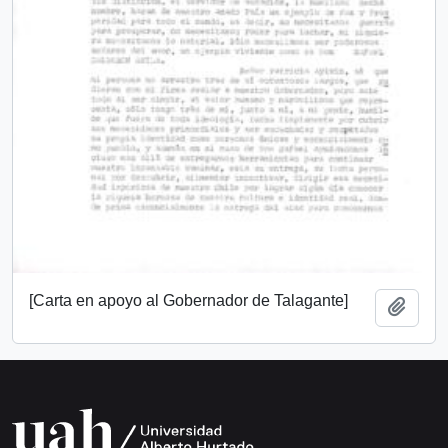
[Carta en apoyo al Gobernador de Talagante]
Añadi