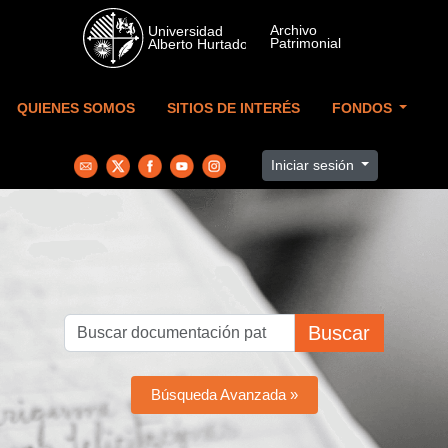
Skip to main content
QUIENES SOMOS
SITIOS DE INTERÉS
FONDOS
Iniciar sesión
Buscar
Búsqueda Avanzada »