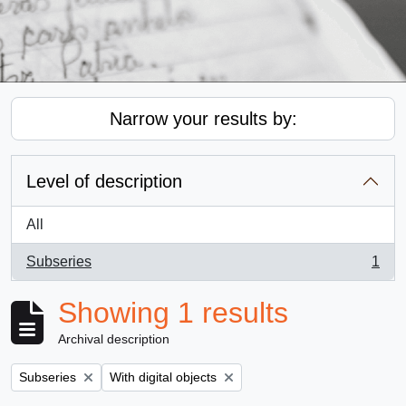
Narrow your results by:
Level of description
All
Subseries
1
, 1 results
Showing 1 results
Archival description
Remove filter:
Remove filter:
Subseries
With digital objects