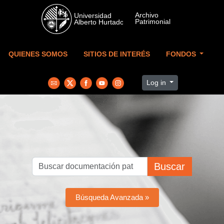
Skip to main content
QUIENES SOMOS
SITIOS DE INTERÉS
FONDOS
Log in
Buscar
Búsqueda Avanzada »