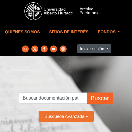
Skip to main content
QUIENES SOMOS
SITIOS DE INTERÉS
FONDOS
Iniciar sesión
Buscar
Búsqueda Avanzada »