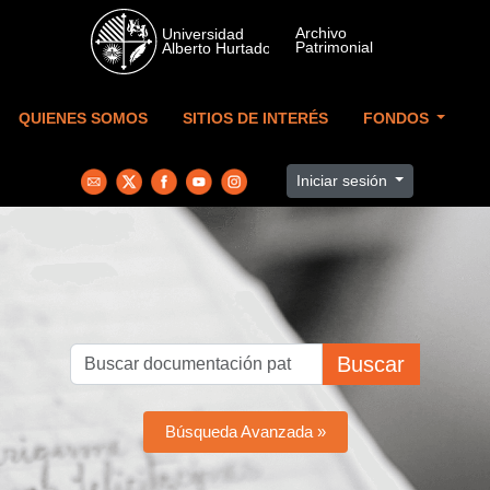
Skip to main content
QUIENES SOMOS
SITIOS DE INTERÉS
FONDOS
Iniciar sesión
Buscar
Búsqueda Avanzada »