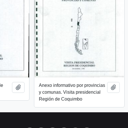
de
Anexo informativo por provincias
Añadir al portapapeles
Añadi
y comunas. Visita presidencial
Región de Coquimbo