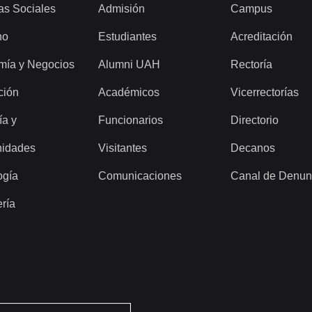
as Sociales
Admisión
Campus
ho
Estudiantes
Acreditación
mía y Negocios
Alumni UAH
Rectoría
ción
Académicos
Vicerrectorías
ía y
Funcionarios
Directorio
idades
Visitantes
Decanos
ogía
Comunicaciones
Canal de Denun
ería