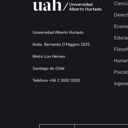
Cienci
Derec
Econo
Universidad Alberto Hurtado
Educa
Avda. Bernardo O’Higgins 1825
Filosof
Metro Los Héroes
Human
Santiago de Chile
Psicol
Teléfono +56 2 2692 0200
Ingeni