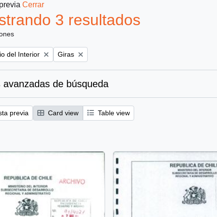
 previa
Cerrar
trando 3 resultados
iones
Remove filter:
io del Interior
Giras
 avanzadas de búsqueda
sta previa
Card view
Table view