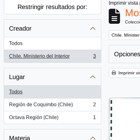
Imprimir vista
Restringir resultados por:
Mos
Colecc
Creador
Remove filter:
Chile. Minister
Todos
Opciones
Chile. Ministerio del Interior
3
, 3 resultados
Imprimir vi
Lugar
Todos
Región de Coquimbo (Chile)
2
, 2 resultados
Octava Región (Chile)
1
, 1 resultados
Materia