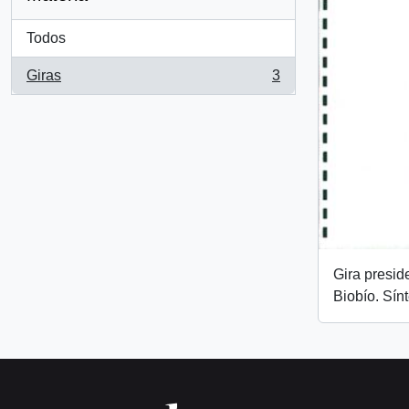
Todos
Giras
3
, 3 resultados
Gira preside
Biobío. Sín