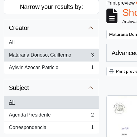
Print preview
Narrow your results by:
Sho
Archiva
Creator
Remove filter:
Maturana Don
All
Advanced
Maturana Donoso, Guillermo
3
, 3 results
Aylwin Azocar, Patricio
1
, 1 results
Print previ
Subject
All
Agenda Presidente
2
, 2 results
Correspondencia
1
, 1 results