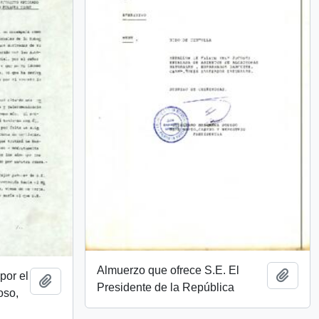
Almuerzo que ofrece S.E. El
Add t
por el
Add to clipboard
Presidente de la República
oso,