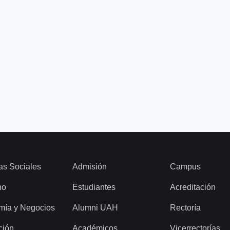
as Sociales
Admisión
Campus
ho
Estudiantes
Acreditación
mía y Negocios
Alumni UAH
Rectoría
ción
Académicos
Vicerrectorías