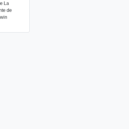
de La
nte de
lwin