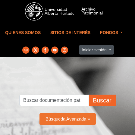
Skip to main content
QUIENES SOMOS
SITIOS DE INTERÉS
FONDOS
Iniciar sesión
Buscar
Búsqueda Avanzada »