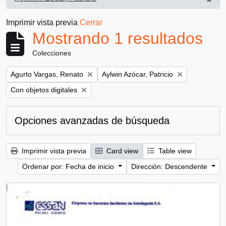
, 1 resultados
Imprimir vista previa
Cerrar
Mostrando 1 resultados
Colecciones
Remove filter:
Remove filter:
Agurto Vargas, Renato
Aylwin Azócar, Patricio
Remove filter:
Con objetos digitales
Opciones avanzadas de búsqueda
Imprimir vista previa
Card view
Table view
Ordenar por: Fecha de inicio
Dirección: Descendente