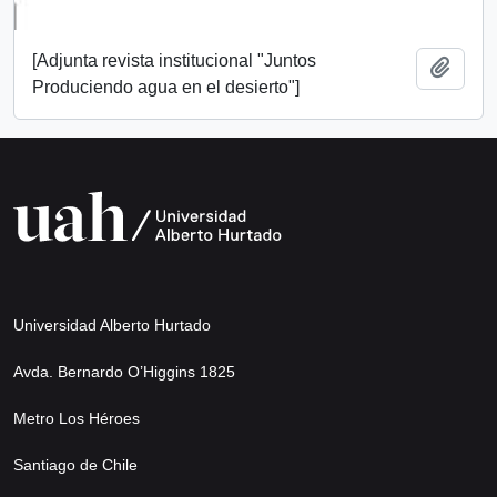
[Adjunta revista institucional "Juntos
Añadi
Produciendo agua en el desierto"]
Universidad Alberto Hurtado
Avda. Bernardo O’Higgins 1825
Metro Los Héroes
Santiago de Chile