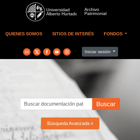
Skip to main content
QUIENES SOMOS
SITIOS DE INTERÉS
FONDOS
Iniciar sesión
Buscar
Búsqueda Avanzada »