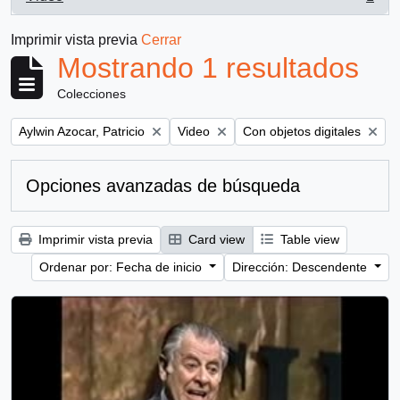
, 1 resultados
Imprimir vista previa
Cerrar
Mostrando 1 resultados
Colecciones
Remove filter:
Remove filter:
Remove filter:
Aylwin Azocar, Patricio
Video
Con objetos digitales
Opciones avanzadas de búsqueda
Imprimir vista previa
Card view
Table view
Ordenar por: Fecha de inicio
Dirección: Descendente