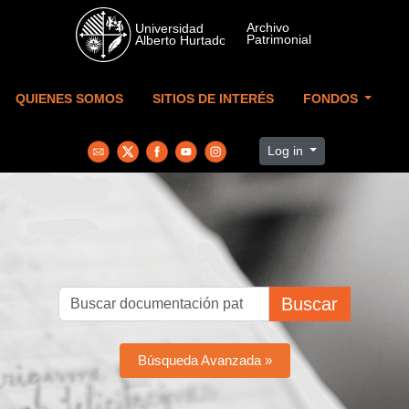
Skip to main content
QUIENES SOMOS
SITIOS DE INTERÉS
FONDOS
Log in
Buscar
Búsqueda Avanzada »