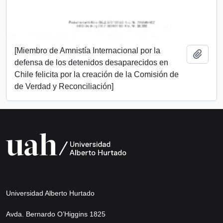
[Miembro de Amnistía Internacional por la
Add t
defensa de los detenidos desaparecidos en
Chile felicita por la creación de la Comisión de
de Verdad y Reconciliación]
Universidad Alberto Hurtado
Avda. Bernardo O’Higgins 1825