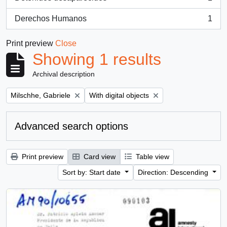
, 1 results
Derechos Humanos
1
, 1 results
Print preview
Close
Showing 1 results
Archival description
Remove filter:
Remove filter:
Milschhe, Gabriele
With digital objects
Advanced search options
Print preview
Card view
Table view
Sort by: Start date
Direction: Descending