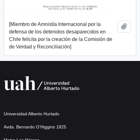
[Miembro de Amnistía Internacional por la
Add t
defensa de los detenidos desaparecidos en
Chile felicita por la creación de la Comisión de
de Verdad y Reconciliación]
Universidad Alberto Hurtado
Avda. Bernardo O’Higgins 1825
Metro Los Héroes