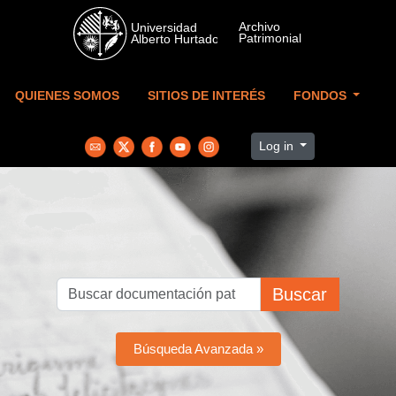
Skip to main content
QUIENES SOMOS
SITIOS DE INTERÉS
FONDOS
Log in
Buscar
Búsqueda Avanzada »