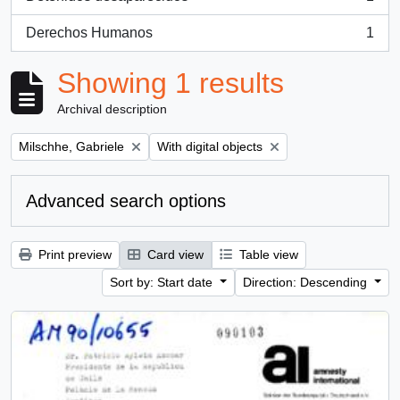
, 1 results
Derechos Humanos
1
, 1 results
Showing 1 results
Archival description
Remove filter:
Remove filter:
Milschhe, Gabriele
With digital objects
Advanced search options
Print preview
Card view
Table view
Sort by: Start date
Direction: Descending