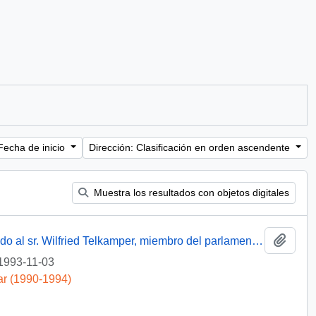
Fecha de inicio
Dirección: Clasificación en orden ascendente
Muestra los resultados con objetos digitales
Añadi
[Oficio del Subsecretario de Justicia dirigido al sr. Wilfried Telkamper, miembro del parlamento europeo]
1993-11-03
ar (1990-1994)