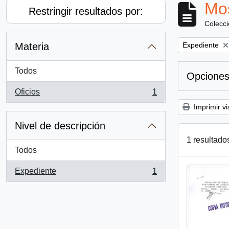
Mos
Restringir resultados por:
Colecc
Remove filter:
Materia
Expediente
Todos
Opciones
Oficios
1
, 1 resultados
Imprimir vi
Nivel de descripción
1 resultado
Todos
Expediente
1
, 1 resultados