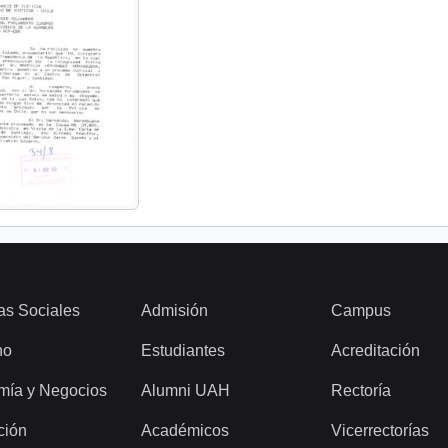
as Sociales
Admisión
Campus
ho
Estudiantes
Acreditación
mía y Negocios
Alumni UAH
Rectoría
ción
Académicos
Vicerrectorías