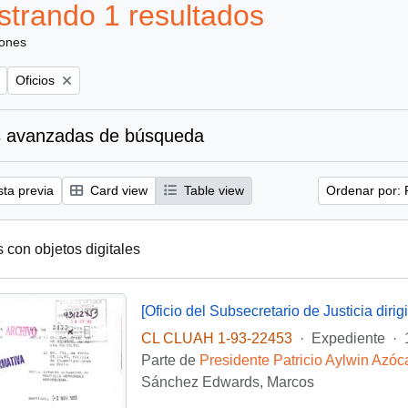
trando 1 resultados
iones
Remove filter:
Oficios
 avanzadas de búsqueda
sta previa
Card view
Table view
Ordenar por: 
s con objetos digitales
CL CLUAH 1-93-22453
·
Expediente
·
Parte de
Presidente Patricio Aylwin Azóc
Sánchez Edwards, Marcos