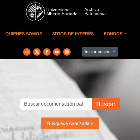
Skip to main content
QUIENES SOMOS
SITIOS DE INTERÉS
FONDOS
Iniciar sesión
Buscar
Búsqueda Avanzada »