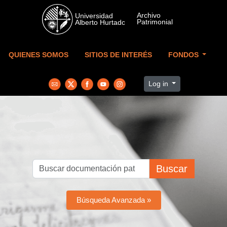
Skip to main content
QUIENES SOMOS
SITIOS DE INTERÉS
FONDOS
Log in
Buscar
Búsqueda Avanzada »