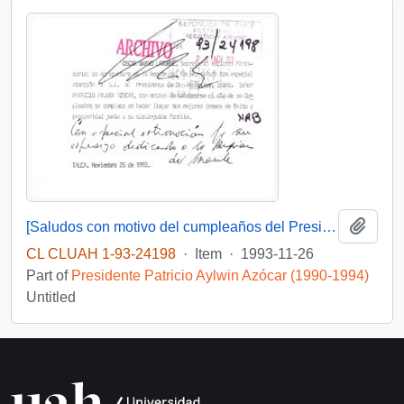
Add t
[Saludos con motivo del cumpleaños del Presidente]
CL CLUAH 1-93-24198
·
Item
·
1993-11-26
Part of
Presidente Patricio Aylwin Azócar (1990-1994)
Untitled