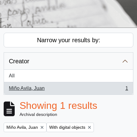
Narrow your results by:
Creator
All
Miño Avila, Juan
1
, 1 results
Showing 1 results
Archival description
Remove filter:
Remove filter:
Miño Avila, Juan
With digital objects