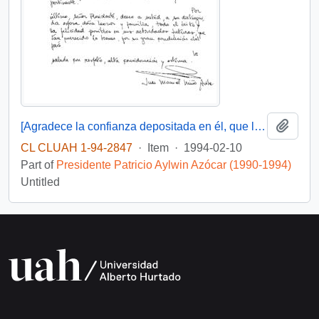
Add t
[Agradece la confianza depositada en él, que le posibilito servir en su gobierno]
CL CLUAH 1-94-2847
·
Item
·
1994-02-10
Part of
Presidente Patricio Aylwin Azócar (1990-1994)
Untitled