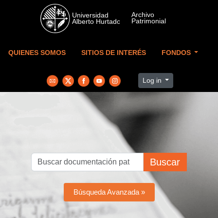
Skip to main content
QUIENES SOMOS
SITIOS DE INTERÉS
FONDOS
Log in
Buscar
Búsqueda Avanzada »