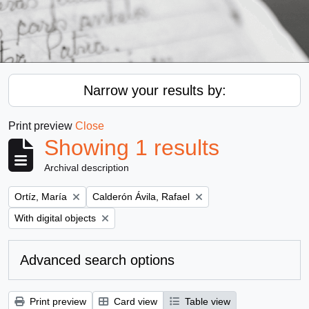
Narrow your results by:
Print preview
Close
Showing 1 results
Archival description
Remove filter:
Remove filter:
Ortíz, María
Calderón Ávila, Rafael
Remove filter:
With digital objects
Advanced search options
Print preview
Card view
Table view