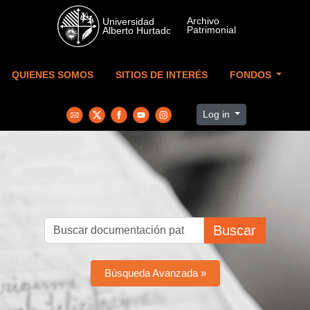
Skip to main content
QUIENES SOMOS
SITIOS DE INTERÉS
FONDOS
Log in
Buscar
Búsqueda Avanzada »