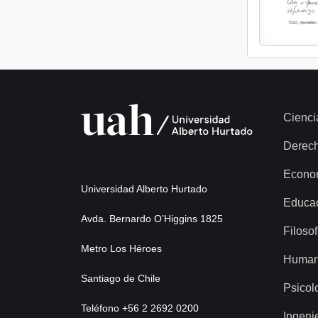
Cienci
Derec
Econo
Universidad Alberto Hurtado
Educa
Avda. Bernardo O’Higgins 1825
Filosof
Metro Los Héroes
Human
Santiago de Chile
Psicol
Teléfono +56 2 2692 0200
Ingeni