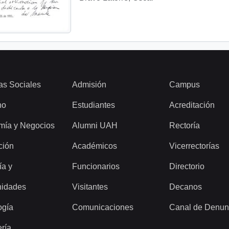
as Sociales
Admisión
Campus
ho
Estudiantes
Acreditación
mía y Negocios
Alumni UAH
Rectoría
ción
Académicos
Vicerrectorías
ía y
Funcionarios
Directorio
idades
Visitantes
Decanos
ogía
Comunicaciones
Canal de Denun
ería