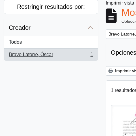
Imprimir vista
Restringir resultados por:
Mos
Colecc
Creador
Remove filter:
Bravo Latorre
Todos
Opciones
Bravo Latorre, Óscar
1
, 1 resultados
Imprimir vi
1 resultado