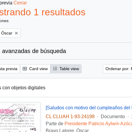
 previa
Cerrar
trando 1 resultados
iones
, Óscar
 avanzadas de búsqueda
sta previa
Card view
Table view
Ordenar por: 
s con objetos digitales
[Saludos con motivo del cumpleaños del 
CL CLUAH 1-93-24198
·
Documento
·
Parte de
Presidente Patricio Aylwin Azóc
Bravo Latorre, Óscar