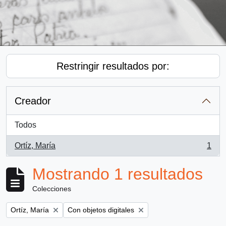
Restringir resultados por:
Creador
Todos
Ortíz, María
1
, 1 resultados
Mostrando 1 resultados
Colecciones
Remove filter:
Remove filter:
Ortíz, María
Con objetos digitales