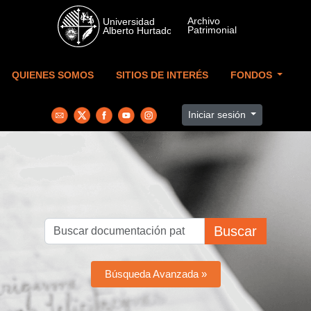
Skip to main content
QUIENES SOMOS
SITIOS DE INTERÉS
FONDOS
Iniciar sesión
Buscar
Búsqueda Avanzada »