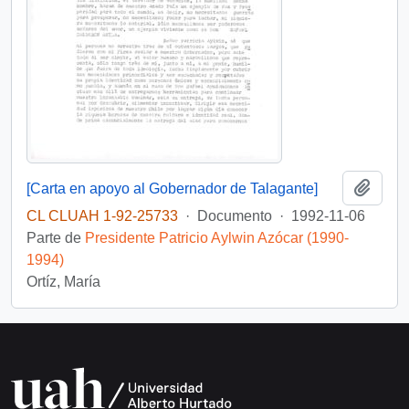
Añadi
[Carta en apoyo al Gobernador de Talagante]
CL CLUAH 1-92-25733
·
Documento
·
1992-11-06
Parte de
Presidente Patricio Aylwin Azócar (1990-
1994)
Ortíz, María