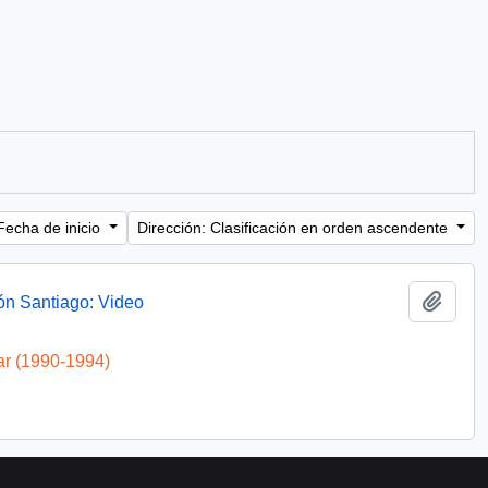
Fecha de inicio
Dirección: Clasificación en orden ascendente
Añadi
ón Santiago: Video
ar (1990-1994)