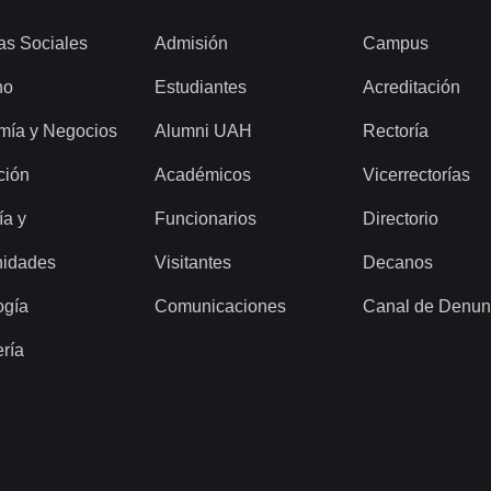
as Sociales
Admisión
Campus
ho
Estudiantes
Acreditación
mía y Negocios
Alumni UAH
Rectoría
ción
Académicos
Vicerrectorías
ía y
Funcionarios
Directorio
idades
Visitantes
Decanos
ogía
Comunicaciones
Canal de Denun
ería