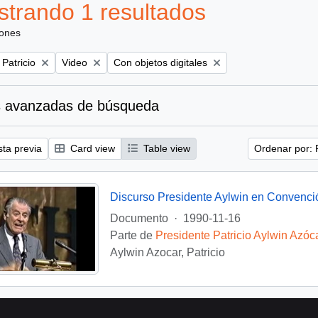
trando 1 resultados
iones
Remove filter:
Remove filter:
 Patricio
Video
Con objetos digitales
 avanzadas de búsqueda
sta previa
Card view
Table view
Ordenar por: 
Discurso Presidente Aylwin en Convenci
Documento
·
1990-11-16
Parte de
Presidente Patricio Aylwin Azóc
Aylwin Azocar, Patricio