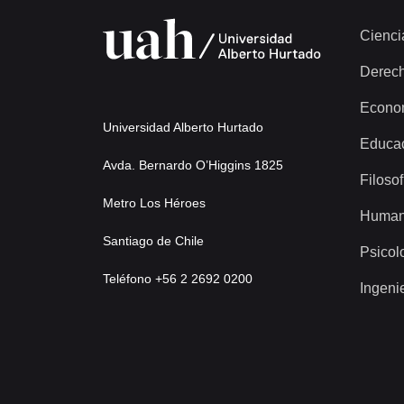
Cienci
Derec
Econo
Universidad Alberto Hurtado
Educa
Avda. Bernardo O’Higgins 1825
Filosof
Metro Los Héroes
Human
Santiago de Chile
Psicol
Teléfono +56 2 2692 0200
Ingeni