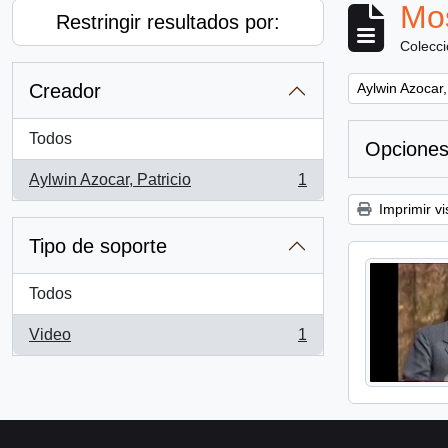
Mos
Restringir resultados por:
Colecc
Remove filter:
Creador
Aylwin Azocar,
Todos
Opciones
Aylwin Azocar, Patricio
1
, 1 resultados
Imprimir vi
Tipo de soporte
Todos
Video
1
, 1 resultados