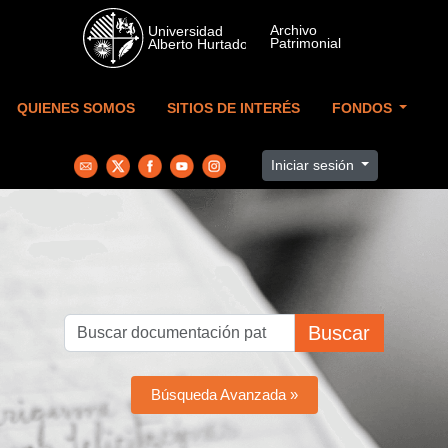
Skip to main content
QUIENES SOMOS
SITIOS DE INTERÉS
FONDOS
Iniciar sesión
Buscar
Búsqueda Avanzada »