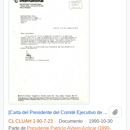
Añadi
[Carta del Presidente del Comité Ejecutivo de Amnistía Internacional dirigida al Presidente Patricio Aylwin]
CL CLUAH 1-90-7-23
·
Documento
·
1990-10-30
Parte de
Presidente Patricio Aylwin Azócar (1990-