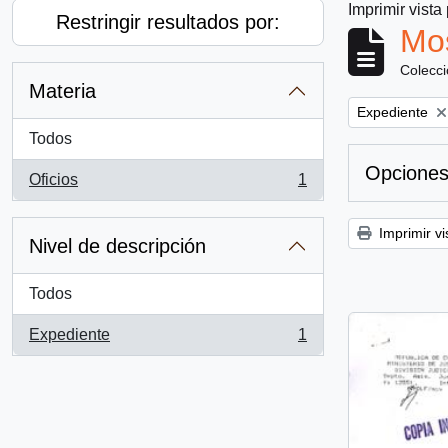
Imprimir vista
Restringir resultados por:
Mos
Colecc
Materia
Remove filter:
Expediente
Todos
Opciones
Oficios
1
, 1 resultados
Imprimir vi
Nivel de descripción
Todos
Expediente
1
, 1 resultados