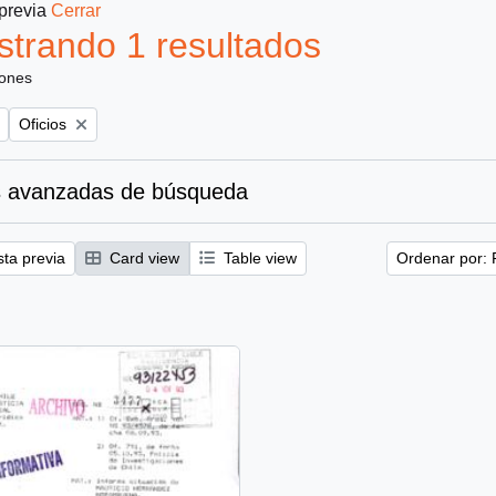
 previa
Cerrar
trando 1 resultados
iones
Remove filter:
Oficios
 avanzadas de búsqueda
sta previa
Card view
Table view
Ordenar por: 