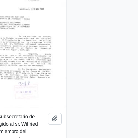
 Subsecretario de
Añadir al portapapeles
gido al sr. Wilfried
 miembro del