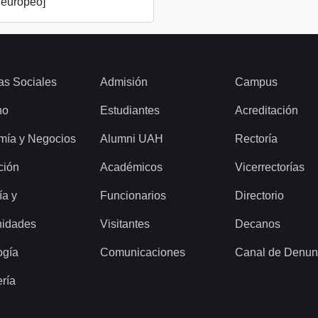
 europeo]
as Sociales
Admisión
Campus
ho
Estudiantes
Acreditación
mía y Negocios
Alumni UAH
Rectoría
ción
Académicos
Vicerrectorías
ía y
Funcionarios
Directorio
idades
Visitantes
Decanos
ogía
Comunicaciones
Canal de Denun
ería