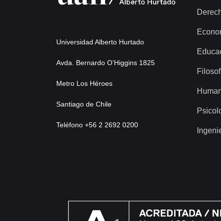
Derec
Econo
Universidad Alberto Hurtado
Educa
Avda. Bernardo O’Higgins 1825
Filosof
Metro Los Héroes
Human
Santiago de Chile
Psicol
Teléfono +56 2 2692 0200
Ingeni