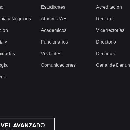
ho
Estudiantes
Acreditación
mía y Negocios
Alumni UAH
Rectoría
ción
Académicos
Vicerrectorías
ía y
Funcionarios
Directorio
idades
Visitantes
Decanos
ogía
Comunicaciones
Canal de Denun
ería