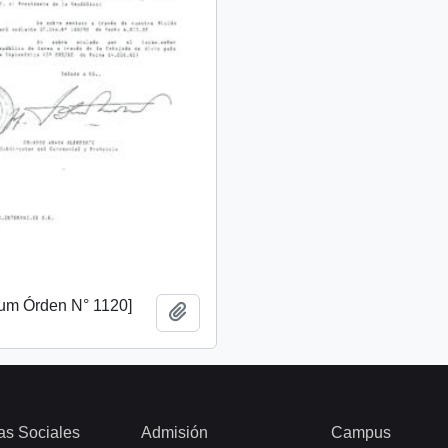
m Órden N° 1120]
Añadir al portapapeles
as Sociales
Admisión
Campus