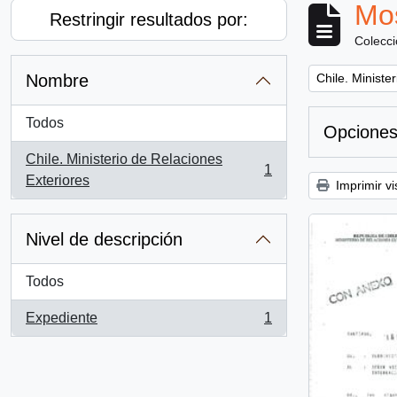
Mos
Restringir resultados por:
Colecc
Remove filter:
Nombre
Chile. Ministe
Todos
Opciones
Chile. Ministerio de Relaciones
1
, 1 resultados
Exteriores
Imprimir vi
Nivel de descripción
Todos
Expediente
1
, 1 resultados