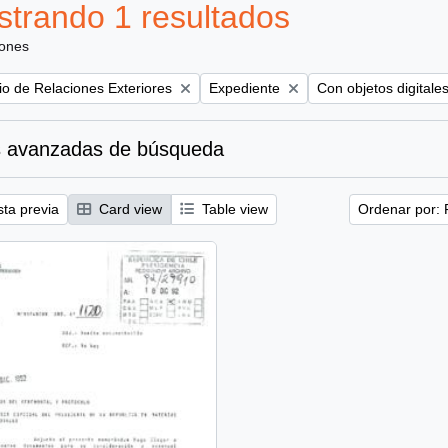
trando 1 resultados
iones
Remove filter:
Remove filter:
rio de Relaciones Exteriores
Expediente
Con objetos digitale
 avanzadas de búsqueda
sta previa
Card view
Table view
Ordenar por: 