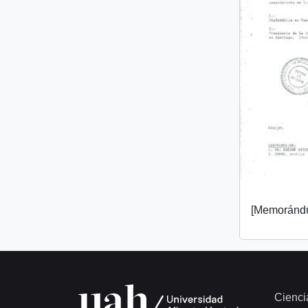
[Memorándu
Cienci