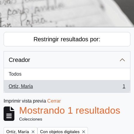
Restringir resultados por:
Creador
Todos
Ortíz, María
1
, 1 resultados
Imprimir vista previa
Cerrar
Mostrando 1 resultados
Colecciones
Remove filter:
Remove filter:
Ortíz, María
Con objetos digitales