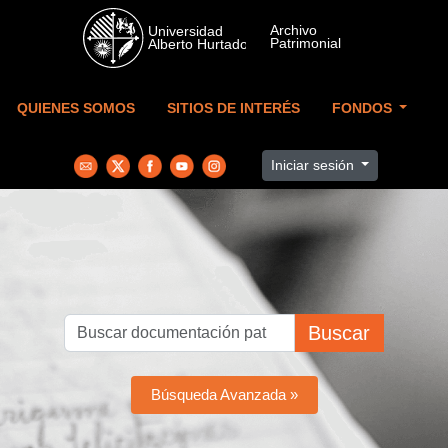
Skip to main content
QUIENES SOMOS
SITIOS DE INTERÉS
FONDOS
Iniciar sesión
Buscar
Búsqueda Avanzada »