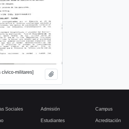
cívico-militares]
Add to clipboard
as Sociales
Admisión
Campus
ho
Estudiantes
Acreditación