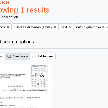
Close
wing 1 results
l description
Remove filter:
Remove filter:
Remove filter:
icos
Fuerzas Armadas (Chile)
Text
With digital objects
 search options
ew
Card view
Table view