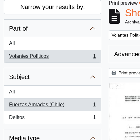
Print preview
Narrow your results by:
Sho
Archiva
Part of
Remove filter:
Volantes Polít
All
Advanced
Volantes Políticos
1
, 1 results
Print previ
Subject
All
Fuerzas Armadas (Chile)
1
, 1 results
Delitos
1
, 1 results
Media type