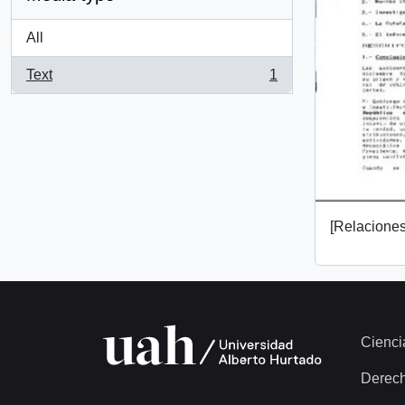
All
Text
1
, 1 results
[Relaciones 
Cienci
Derec