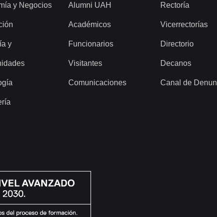
mía y Negocios
Alumni UAH
Rectoría
ción
Académicos
Vicerrectorías
ía y
Funcionarios
Directorio
idades
Visitantes
Decanos
ogía
Comunicaciones
Canal de Denun
ería