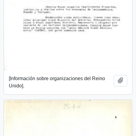
[Información sobre organizaciones del Reino
Add t
Unido].