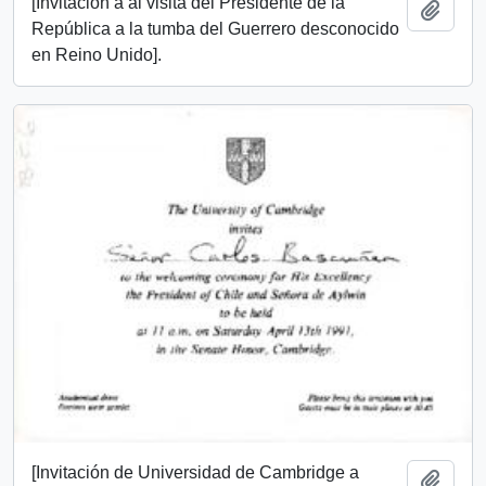
[Invitación a al visita del Presidente de la
Add t
República a la tumba del Guerrero desconocido
en Reino Unido].
[Invitación de Universidad de Cambridge a
Add t