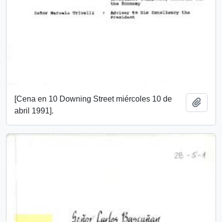
[Cena en 10 Downing Street miércoles 10 de
Add t
abril 1991].