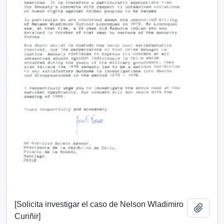
[Solicita investigar el caso de Nelson Wladimiro
Add t
Curiñir]