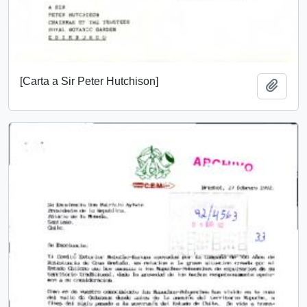
[Carta a Sir Peter Hutchison]
Add t