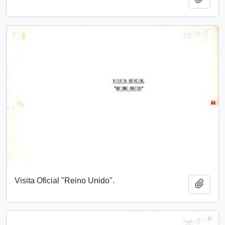
Visita Oficial "Reino Unido".
Add t