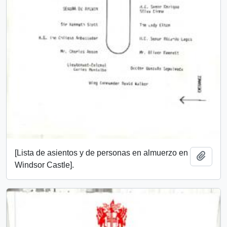
[Lista de asientos y de personas en almuerzo en
Add t
Windsor Castle].