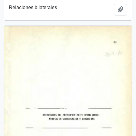
Relaciones bilaterales
Add t