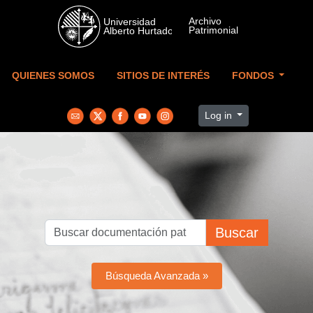
Skip to main content
QUIENES SOMOS
SITIOS DE INTERÉS
FONDOS
Log in
Buscar
Búsqueda Avanzada »